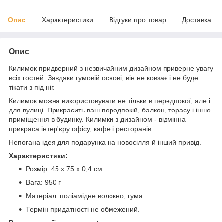
Опис
Характеристики
Відгуки про товар
Доставка
Опис
Килимок придверний з незвичайним дизайном приверне увагу
всіх гостей. Завдяки гумовій основі, він не ковзає і не буде
тікати з під ніг.
Килимок можна використовувати не тільки в передпокої, але і
для вулиці. Прикрасить ваш передпокій, балкон, терасу і інше
приміщення в будинку. Килимки з дизайном - відмінна
прикраса інтер'єру офісу, кафе і ресторанів.
Непогана ідея для подарунка на новосілля й інший привід.
Характеристики:
Розмір: 45 х 75 х 0,4 см
Вага: 950 г
Матеріал: поліамідне волокно, гума.
Термін придатності не обмежений.