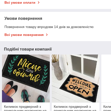
Всі умови оплати
Умови повернення
Повернення товару впродовж 14 днів за домовленістю
Всі умови повернення
Подібні товари компанії
Килимок придверний з
Килимок придверний з
Кили
прикольним малюнком на
прикольним малюнком на
при