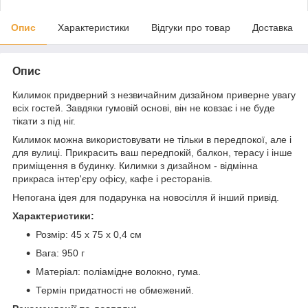
Опис
Характеристики
Відгуки про товар
Доставка
Опис
Килимок придверний з незвичайним дизайном приверне увагу
всіх гостей. Завдяки гумовій основі, він не ковзає і не буде
тікати з під ніг.
Килимок можна використовувати не тільки в передпокої, але і
для вулиці. Прикрасить ваш передпокій, балкон, терасу і інше
приміщення в будинку. Килимки з дизайном - відмінна
прикраса інтер'єру офісу, кафе і ресторанів.
Непогана ідея для подарунка на новосілля й інший привід.
Характеристики:
Розмір: 45 х 75 х 0,4 см
Вага: 950 г
Матеріал: поліамідне волокно, гума.
Термін придатності не обмежений.