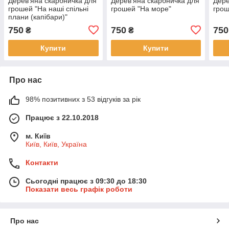
Дерев'яна скарбничка для
Дерев'яна скарбничка для
Дере
грошей "На наші спільні
грошей "На море"
грош
плани (капібари)"
750
750
750
₴
₴
Купити
Купити
Про нас
98% позитивних з 53 відгуків за рік
Працює з 22.10.2018
м. Київ
Київ, Київ, Україна
Контакти
Сьогодні працює з 09:30 до 18:30
Показати весь графік роботи
Про нас