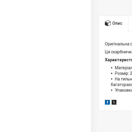
Опис
Оригінальна 
Ця скарбничк
Характерист
Матеріа
Розмір: 2
На тильн
багаторазо
Упаковка