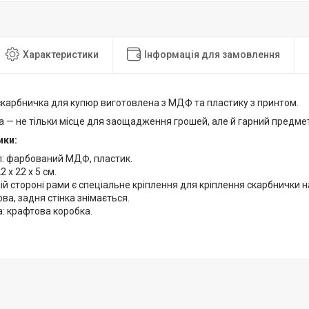
Характеристики
Інформація для замовлення
скарбничка для купюр виготовлена з МДФ та пластику з принтом.
а — не тільки місце для заощадження грошей, але й гарний предмет
ики:
л: фарбований МДФ, пластик.
2 х 22 х 5 см.
ій стороні рами є спеціальне кріплення для кріплення скарбнички н
ва, задня стінка знімається.
: крафтова коробка.