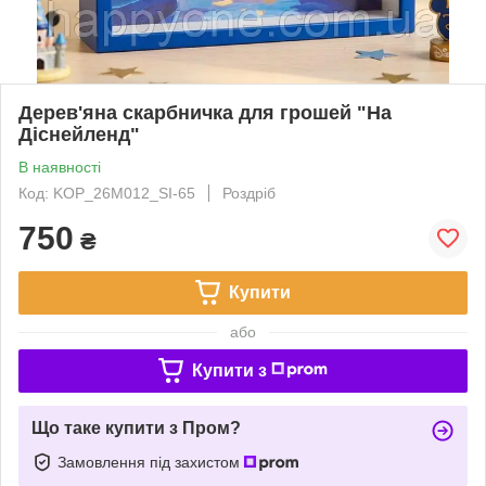
Дерев'яна скарбничка для грошей "На
Діснейленд"
В наявності
Код: KOP_26M012_SI-65
Роздріб
750
₴
Купити
або
Купити з
Що таке купити з Пром?
Замовлення під захистом