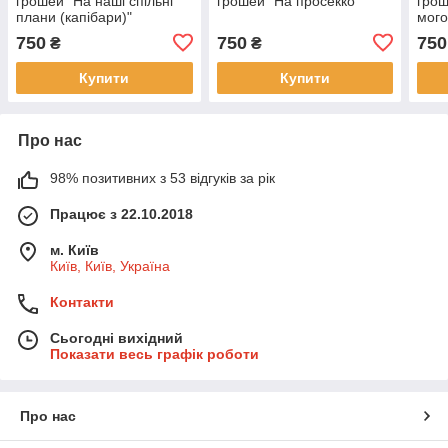
грошей "На наші спільні
грошей "На просекко"
грош
плани (капібари)"
мого
750
750
750
₴
₴
Купити
Купити
Про нас
98% позитивних з 53 відгуків за рік
Працює з 22.10.2018
м. Київ
Київ, Київ, Україна
Контакти
Сьогодні вихідний
Показати весь графік роботи
Про нас