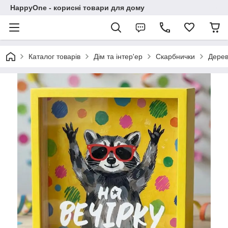
HappyOne - корисні товари для дому
Каталог товарів
Дім та інтер'ер
Скарбнички
Дерев