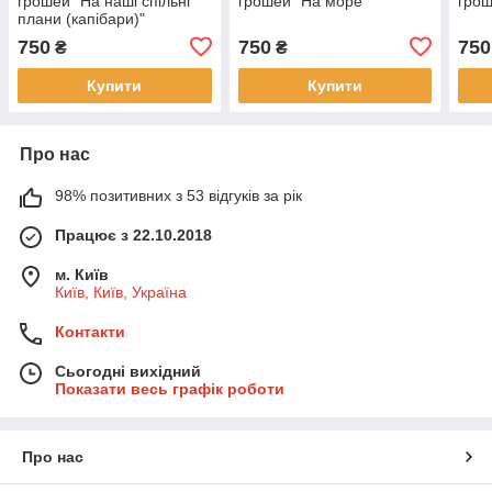
грошей "На наші спільні
грошей "На море"
грош
плани (капібари)"
750
750
750
₴
₴
Купити
Купити
Про нас
98% позитивних з 53 відгуків за рік
Працює з 22.10.2018
м. Київ
Київ, Київ, Україна
Контакти
Сьогодні вихідний
Показати весь графік роботи
Про нас