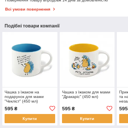
Повернення товару впродовж 14 днів за домовленістю
Всі умови повернення
Подібні товари компанії
Чашка з їжаком на
Чашка з їжаком для мами
Прик
подарунок для мами
"Дракаріс" (450 мл)
та н
"Чекліст" (450 мл)
неза
(350
595
595
595
₴
₴
Купити
Купити