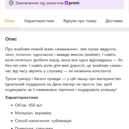
Замовлення під захистом
Опис
Характеристики
Відгуки про товар
Доставка
Опис
Про знайоме кожній мамі «мамкання», яке лунає звідусіль:
тихо, голосно, одночасно і завжди вчасно (майже). І навіть
коли хочеться зробити паузу, вона все одно відповідаєш — бо
без неї ніяк. І навіть коли діти вже дорослі, це знайоме «мам»
час від часу звучить у слухавці — як незмінна константа.
Трохи гумору і багато правди — у цій чашці про материнство.
Ідеальний подарунок на День матері чи просто так, щоб
подякувати за її невимовне терпіння і подарувати усмішку!
Характеристики
:
Об'єм: 450 мл
Матеріал: кераміка
Спосіб нанесення: сублімація
Поверхня: глянцева