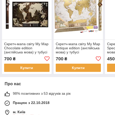
Скретч-мапа світу My Map
Скретч-мапа світу My Map
Скре
Chocolate edition
Antique edition (англійська
Spec
(англійська мова) у тубусі
мова) у тубусі
мова
700
700
450
₴
₴
Купити
Купити
Про нас
98% позитивних з 53 відгуків за рік
Працює з 22.10.2018
м. Київ