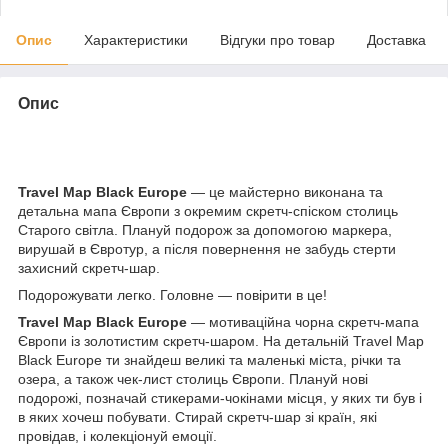
Опис
Характеристики
Відгуки про товар
Доставка
Опис
Travel Map Black Europe
— це майстерно виконана та
детальна мапа Європи з окремим скретч-спіском столиць
Старого світла. Плануй подорож за допомогою маркера,
вирушай в Євротур, а після повернення не забудь стерти
захисний скретч-шар.
Подорожувати легко. Головне — повірити в це!
Travel Map Black Europe
— мотиваційна чорна скретч-мапа
Європи із золотистим скретч-шаром. На детальній Travel Map
Black Europe ти знайдеш великі та маленькі міста, річки та
озера, а також чек-лист столиць Європи. Плануй нові
подорожі, позначай стикерами-чокінами місця, у яких ти був і
в яких хочеш побувати. Стирай скретч-шар зі країн, які
провідав, і колекціонуй емоції.