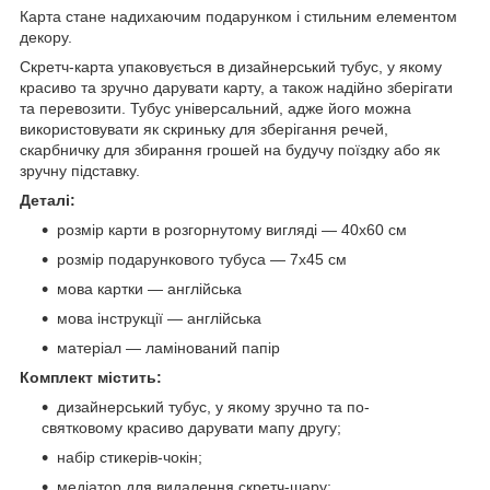
Карта стане надихаючим подарунком і стильним елементом
декору.
Скретч-карта упаковується в дизайнерський тубус, у якому
красиво та зручно дарувати карту, а також надійно зберігати
та перевозити. Тубус універсальний, адже його можна
використовувати як скриньку для зберігання речей,
скарбничку для збирання грошей на будучу поїздку або як
зручну підставку.
Деталі:
розмір карти в розгорнутому вигляді — 40х60 см
розмір подарункового тубуса — 7х45 см
мова картки — англійська
мова інструкції — англійська
матеріал — ламінований папір
Комплект містить:
дизайнерський тубус, у якому зручно та по-
святковому красиво дарувати мапу другу;
набір стикерів-чокін;
медіатор для видалення скретч-шару;