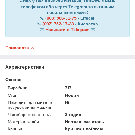
Якщо у Вас виникли питання, зв'яжіть з нами
телефоном або через Telegram за активним
посиланням нижче:
📞
(063) 986-31-75
- Lifecell
📞
(097) 752-17-33
- Киевстар
✉️
Написати в Telegram
✉️
Приховати
Характеристики
Основні
Виробник
ZiZ
Стан
Новий
Підходить для миття в
Ні
посудомийній машині
Час збереження тепла
3 годин
Матеріал колби
Нержавіюча сталь
Кришка
Кришка з поїлкою