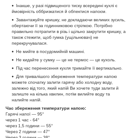
Інакше, у разі підвищеного тиску всередині кухлі є
ймовірність оббризкатися й обпектися напоєм.
Завантажуйте кришку, не докладаючи великих зусиль,
обертаючи її за годинниковою стрілкою. Потрібно
правильно потрапити в різь і щільно закрутити кришку, а
також стежити, щоб гумка (ущільнювач) не
перекручувалася.
Не мийте в посудомийній машині.
Не кидайте у сумку — це не термос — це кухоль.
Під час перенесення кухля тримайте її вертикально.
Для тривалішого збереження температури напою
можете спочатку залити гарячу або холодну воду,
залежно від того, який напій Ви хочете туди залити й
залиште на кілька хвилин, потім вилийте воду та
налийте напій.
Час збереження температури напою:
Гарячі напої — 95°
через 1 час - 64°
через 1,5 години — 55°
Через 2 години — 47°
Через 3 години — 38°