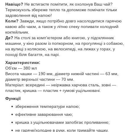
Навіщо?
Не встигаєте помітити, як охолонув Ваш чай?
Термокухоль збереже тепло та допоможе помічати тільки
задоволення від напою!
Коли?
Завжди, якщо потрібно довго насолодитися гарячою
кавою або чаєм, а також у літню спеку попивати холодний
коктейльчик.
Де?
На столі за комп'ютером або книгою, у підсклянник
машини, у кіно разом із попкорном, на прогулянці з собакою,
на вулиці з коляскою, на велосипеді, на лижах у горах, у
поході біля багаття, на парі.
Характеристики:
Об'єм — 380 мл
Висота чашки — 190 мм, діаметр нижній частині — 63 мм,
діаметр верхньої частини — 70 мм.
Матеріал: всередині — неіржавка харчова сталь, зовні —
пластик, кришка — пластик + гумові ущільнювачі.
Функції
збереження температури напою;
ефективне заварювання чаю;
кришка з ущільнювачами запобігає проливанню;
не гаряче/холодне в руки, коли тримайте чашку.