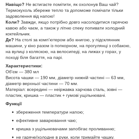
Навіщо?
Не встигаєте помітити, як охолонув Ваш чай?
Термокухоль збереже тепло та допоможе помічати тільки
задоволення від напою!
Коли?
Завжди, якщо потрібно довго насолодитися гарячою
кавою або чаєм, а також у літню спеку попивати холодний
коктейльчик.
Де?
На столі за комп'ютером або книгою, у підсклянник
машини, у кіно разом із попкорном, на прогулянці з собакою,
на вулиці з коляскою, на велосипеді, на лижах у горах, у
поході біля багаття, на парі.
Характеристики:
Об'єм — 380 мл
Висота чашки — 190 мм, діаметр нижній частині — 63 мм,
діаметр верхньої частини — 70 мм.
Матеріал: всередині — неіржавка харчова сталь, зовні —
пластик, кришка — пластик + гумові ущільнювачі.
Функції
збереження температури напою;
ефективне заварювання чаю;
кришка з ущільнювачами запобігає проливанню;
не гаряче/холодне в руки, коли тримайте чашку.