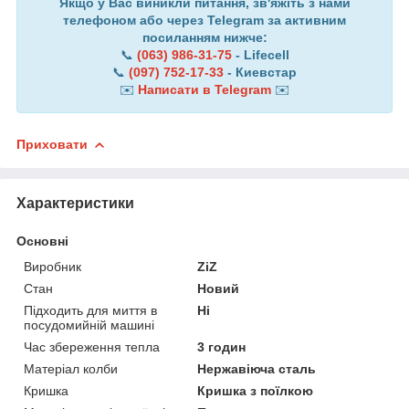
Якщо у Вас виникли питання, зв'яжіть з нами
телефоном або через Telegram за активним
посиланням нижче:
📞
(063) 986-31-75
- Lifecell
📞
(097) 752-17-33
- Киевстар
✉️
Написати в Telegram
✉️
Приховати
Характеристики
Основні
Виробник
ZiZ
Стан
Новий
Підходить для миття в
Ні
посудомийній машині
Час збереження тепла
3 годин
Матеріал колби
Нержавіюча сталь
Кришка
Кришка з поїлкою