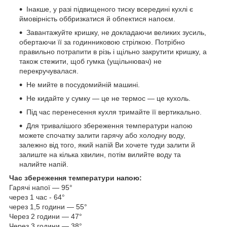
Інакше, у разі підвищеного тиску всередині кухлі є
ймовірність оббризкатися й обпектися напоєм.
Завантажуйте кришку, не докладаючи великих зусиль,
обертаючи її за годинниковою стрілкою. Потрібно
правильно потрапити в різь і щільно закрутити кришку, а
також стежити, щоб гумка (ущільнювач) не
перекручувалася.
Не мийте в посудомийній машині.
Не кидайте у сумку — це не термос — це кухоль.
Під час перенесення кухля тримайте її вертикально.
Для тривалішого збереження температури напою
можете спочатку залити гарячу або холодну воду,
залежно від того, який напій Ви хочете туди залити й
залиште на кілька хвилин, потім вилийте воду та
налийте напій.
Час збереження температури напою:
Гарячі напої — 95°
через 1 час - 64°
через 1,5 години — 55°
Через 2 години — 47°
Через 3 години — 38°