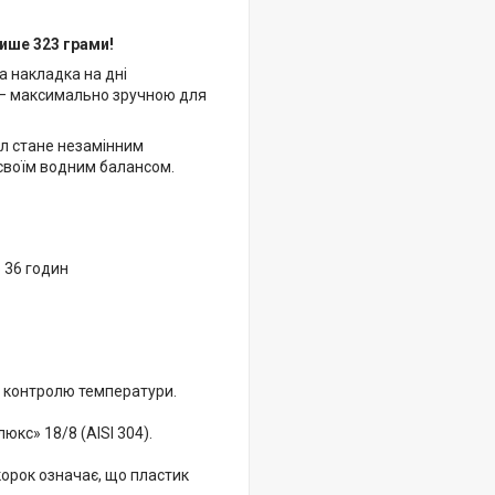
лише 323 грами!
а накладка на дні
м — максимально зручною для
 мл стане незамінним
а своїм водним балансом.
о 36 годин
о контролю температури.
юкс» 18/8 (AISI 304).
 корок означає, що пластик