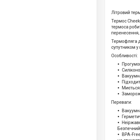
Літровий терм
Термос Cheeki
термоса роби
перенесення, 
Термофляга дл
супутником у 
Особливості:
Прогумо
Силіконо
Вакуумна
Підходит
Миється
Заморож
Переваги:
Вакуумна
Герметич
Неіржавк
Безпечний 
BPA-Free