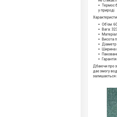
не стикаєт
Термос б
у природі.
Характеристи
Об'єм: 6
Вага: 323
Матеріал
Висота п
Діаметр 
Ширина г
Пакован
Гарантія 
Дбаючи про зд
дає змогу вод
залишається 