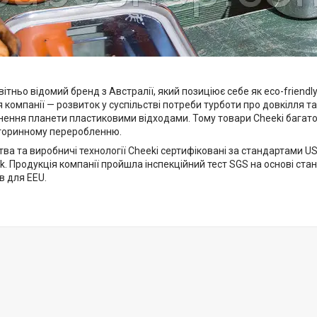
вітньо відомий бренд з Австралії, який позиціює себе як eco-friend
сія компанії — розвиток у суспільстві потреби турботи про довкілля т
нення планети пластиковими відходами. Тому товари Cheeki багат
торинному переробленню.
тва та виробничі технології Cheeki сертифіковані за стандартами USA
ork. Продукція компанії пройшла інспекційний тест SGS на основі ст
в для EEU.