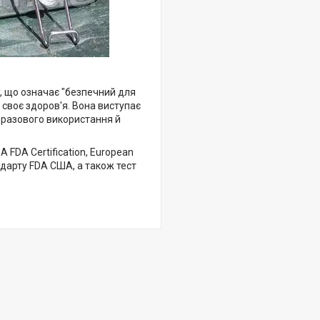
ly, що означає "безпечний для
а своє здоров'я. Вона виступає
оразового використання й
 FDA Certification, European
андарту FDA США, а також тест