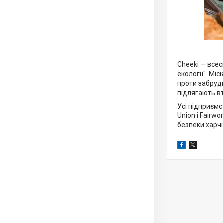
Cheeki — всес
екології". Мі
проти забруд
підлягають в
Усі підприємс
Union і Fairw
безпеки харчі