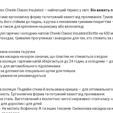
ос Cheeki Classic Insulated — найлегший термос у світі.
Він важить 
 має ергономічну форму та потужний захист від проливання. Гумов
ть його стійким до падінь, а ручка з нековзним гумовим покриття
а також для кріплення на рюкзаку або велосипеді.
я гарячих і холодних напоїв Cheeki Classic Insulated Bottle на 600
походах, тривалих прогулянках і знахідкою для тих, хто стежить з
вана основа та ручка
ва насадка на корок означає, що пластик не стикається з водою
 ізоляція: гарячим напій зберігається до 24 годин, а холодним — д
ь для автомобільного підсклянника
 за допомогою спеціальної щітки для пляшок
ування не рекомендується
 ізоляція. Подвійні стінки й ізольована кришка — для оптимальног
ність. Ергономічна форма та потужний захист від проливання.
а сталь. Виготовлений з екологічно чистої неіржавкої сталі класу «л
для дорослих і для дітей.
. Не містить бісфенолу-А та інших токсинів. Силіконова насадка на