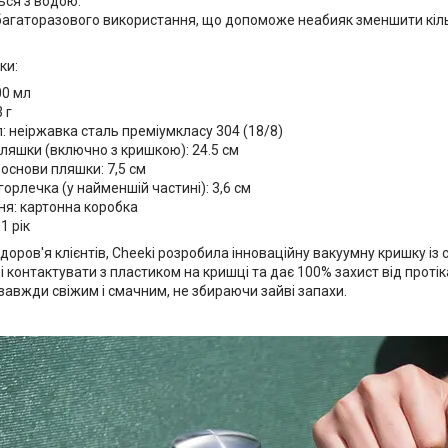
ься з водою.
агаторазового використання, що допоможе неабияк зменшити кіль
ки:
00 мл
 г
: неіржавка сталь преміумкласу 304 (18/8)
ляшки (включно з кришкою): 24.5 см
основи пляшки: 7,5 см
орлечка (у найменшій частині): 3,6 см
ня: картонна коробка
1 рік
оров'я клієнтів, Cheeki розробила інноваційну вакуумну кришку із
і контактувати з пластиком на кришці та дає 100% захист від протік
завжди свіжим і смачним, не збираючи зайві запахи.