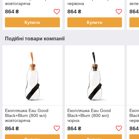
жовтогаряча
червона
зеле
864
864
864
₴
₴
Купити
Купити
Подібні товари компанії
Екопляшка Eau Good
Екопляшка Eau Good
Еко
Black+Blum (800 мл)
Black+Blum (800 мл)
Blac
жовтогаряча
чорна
чер
864
864
864
₴
₴