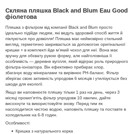
Скляна пляшка Black and Blum Eau Good
фіолетова
Пляшка з фільтром від компанії Black and Blum просто
ідеально підійде людям, які ведуть здоровий спосіб життя й
піклуються про довкілля! Пляшка має неймовірно стильний
вигляд, герметично закривається за допомогою оригінальної
кришки + в комплекті йде м'який чохол для неї. Вона має
зручну для обхвату рукою форму, але найголовніша її
особливість — деревне вугілля, який відіграє роль природного
фільтра-іонізатора. Він ефективно прибирає хлор,
збагачує воду мінералами та вирівнює PH-баланс. Фільтр
зберігає свою активність упродовж 6 місяців і утилізується без
шкоди для екології.
Якщо ви наповнюєте пляшку тільки 1 раз на день, через 3
місяці прокип'ятіть фільтр упродовж 10 хвилин, дайте
висохнути та використовуйте знову. Перед тим як
насолодитися чистою водою, наповніть пляшку та поставте в
холодильник на 6-8 годин.
Особливості:
Кришка з натурального корка