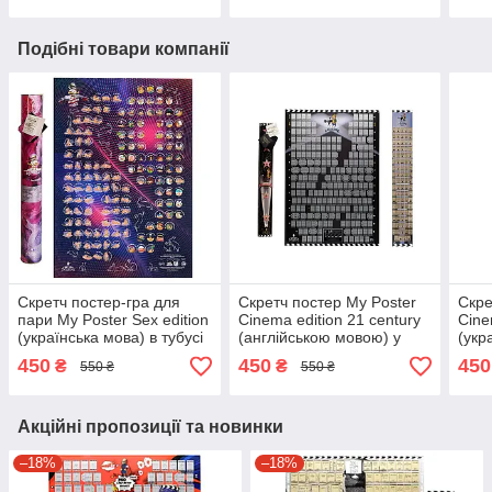
Подібні товари компанії
Скретч постер-гра для
Скретч постер My Poster
Скре
пари My Poster Sex edition
Cinema edition 21 century
Cine
(українська мова) в тубусі
(англійською мовою) у
(укр
тубусі
450
450
450
₴
₴
550 ₴
550 ₴
Акційні пропозиції та новинки
–18%
–18%