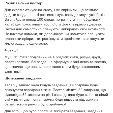
Розвиваючий постер
Діти схоплюють усе на льоту, і ми вирішили, що важливо
додати завдання, які розвиватимуть вашу дитину з усіх боків.
Ви знайдете понад 100 справ: пограти в м'яч, побудувати
халабуду, помалювати або поїсти фруктів прямо з дерева.
Нехай діти самостійно планують і вибирають свої активності.
Це виховує навички, які допоможуть їм навчитися планувати,
визначати пріоритети, розв'язувати проблеми та виконувати
кілька завдань одночасно.
4 секції
My First Poster поділений на 4 розділи: сім'я, розум, друзі,
спорт і розваги. Всі завдання сформульовані легко та весело,
це означає, що навіть прочитання книги буде натхненним
заняттям!
Щотижневі завдання
Тепер у вашого чада будуть завдання, які потрібно буде
виконувати впродовж тижня. Постер містить 52 завдання, що
відповідає 52 тижням на рік, і ваша дитина буде зайнята цілий
рік! А після закінчення, можна буде підвести підсумки як
багато всього різного було зроблено!
Для того, щоб було простіше вибирати завдання, завдання