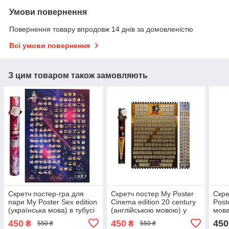
Умови повернення
Повернення товару впродовж 14 днів за домовленістю
Всі умови повернення
З цим товаром також замовляють
Скретч постер-гра для
Скретч постер My Poster
Скре
пари My Poster Sex edition
Cinema edition 20 century
Post
(українська мова) в тубусі
(англійською мовою) у
мова
тубусі
450
450
450
₴
₴
550 ₴
550 ₴