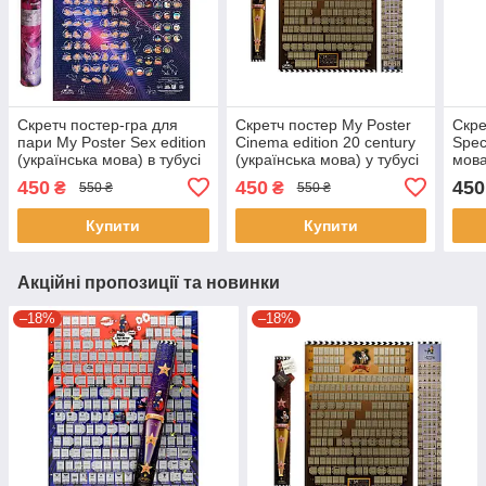
Скретч постер-гра для
Скретч постер My Poster
Скре
пари My Poster Sex edition
Cinema edition 20 century
Spec
(українська мова) в тубусі
(українська мова) у тубусі
мова
450
450
450
₴
₴
550 ₴
550 ₴
Купити
Купити
Акційні пропозиції та новинки
–18%
–18%