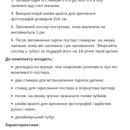
залежно від статі малюка.
Використовуй клейкі краплі для кріплення
фотографій розміром 6х6 см.
Заповнюй постер поступово, поки малюкові не
виповниться 1 рік.
Після заповнення скріпи постер стикером, на якому
напиши, кому він належить і рік заповнення. Зберігайте
постер у тубусі та подаруй його на 18-річчя твоїй дитині.
До комплекту входить:
докладна інструкція, яка покроково розповість про всі
можливості постера;
два стикери для встановлення підлоги дитини;
стикер для скріплення постера в згорнутому вигляді,
посик, на якому зручно зазначати появи зубиків;
клейкі краплі для кріплення фотографій і відбитків
ручок і ніжок;
дизайнерський тубус.
Характеристики: