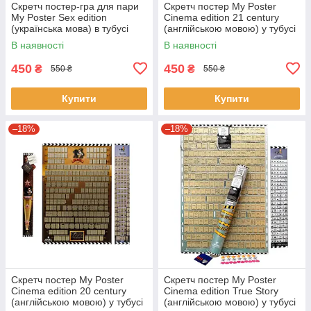
Скретч постер-гра для пари
Скретч постер My Poster
My Poster Sex edition
Cinema edition 21 century
(українська мова) в тубусі
(англійською мовою) у тубусі
В наявності
В наявності
450
450
₴
₴
550 ₴
550 ₴
Купити
Купити
–18%
–18%
Скретч постер My Poster
Скретч постер My Poster
Cinema edition 20 century
Cinema edition True Story
(англійською мовою) у тубусі
(англійською мовою) у тубусі