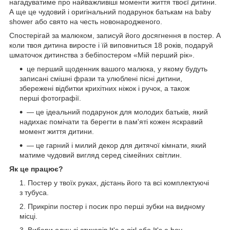
нагадуватиме про найважливіші моменти життя твоєї дитини.
А ще це чудовий і оригінальний подарунок батькам на baby
shower або свято на честь новонародженого.
Спостерігай за малюком, записуй його досягнення в постер. А
коли твоя дитина виросте і їй виповниться 18 років, подаруй
шматочок дитинства з бебіпостером «Мій перший рік».
це перший щоденник вашого малюка, у якому будуть
записані смішні фрази та улюблені пісні дитини,
збережені відбитки крихітних ніжок і ручок, а також
перші фотографії.
— це ідеальний подарунок для молодих батьків, який
надихає помічати та берегти в пам'яті кожен яскравий
момент життя дитини.
— це гарний і милий декор для дитячої кімнати, який
матиме чудовий вигляд серед сімейних світлин.
Як це працює?
Постер у твоїх руках, дістань його та всі комплектуючі
з тубуса.
Прикріпи постер і посик про перші зубки на видному
місці.
Вибери один зі стикерів It's a girl або It's a boy