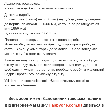
Лампочки: розжарювання.
У комплекті дві безплатні запасні лампочки
Довжина виробу:
35 лампочок (петля) — 3350 мм (від під'єднувача до мережі
до першої лампочки — 1500 мм, частина де розміщуються
кулі 1850 мм)
Відстань між кульками: 12-14 см.
Паковання: прозорий пакет + картонна коробка.
Якщо необхідно упакувати гірлянду в прозору коробку як на
фото —сбись у коментарях до замовлення або повідомте
менеджеру (за додаткову плату).
Кульки не надіті на гірлянду, щоб ви могли взути їх у будь-
якому порядку кольорів, який сподобається вам. Для того,
щоб одягти кульку на лампочку, необхідно зробити маленький
надріз і протягнути лампочку в кульку.
Усі гірлянди сертифіковані в Європейському союзі та
абсолютно безпечні.
Весь асортимент бавовняних тайських гірлянд
від інтернет-магазину
Happyone.com.ua
дивіться в