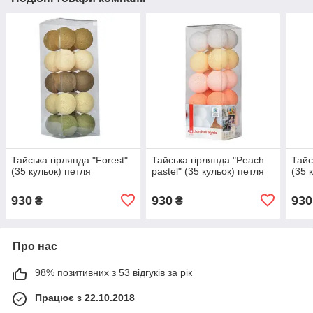
Тайська гірлянда "Forest"
Тайська гірлянда "Peach
Тайс
(35 кульок) петля
pastel" (35 кульок) петля
(35 
930
930
930
₴
₴
Про нас
98% позитивних з 53 відгуків за рік
Працює з 22.10.2018