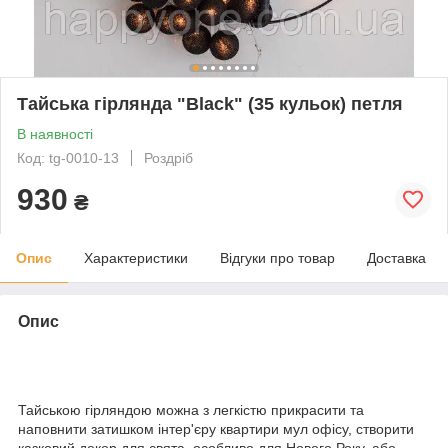
Тайська гірлянда "Black" (35 кульок) петля
В наявності
Код: tg-0010-13
Роздріб
930
₴
Опис
Характеристики
Відгуки про товар
Доставка
Опис
Тайською гірляндою можна з легкістю прикрасити та
наповнити затишком інтер'єру квартири мул офісу, створити
казковий декор для свята, особливо для Нового Року, або