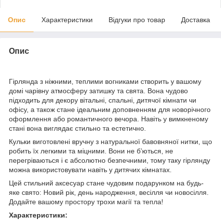
Опис
Характеристики
Відгуки про товар
Доставка
Опис
Гірлянда з ніжними, теплими вогниками створить у вашому
домі чарівну атмосферу затишку та свята. Вона чудово
підходить для декору вітальні, спальні, дитячої кімнати чи
офісу, а також стане ідеальним доповненням для новорічного
оформлення або романтичного вечора. Навіть у вимкненому
стані вона виглядає стильно та естетично.
Кульки виготовлені вручну з натуральної бавовняної нитки, що
робить їх легкими та міцними. Вони не б’ються, не
перегріваються і є абсолютно безпечними, тому таку гірлянду
можна використовувати навіть у дитячих кімнатах.
Цей стильний аксесуар стане чудовим подарунком на будь-
яке свято: Новий рік, день народження, весілля чи новосілля.
Додайте вашому простору трохи магії та тепла!
Характеристики: