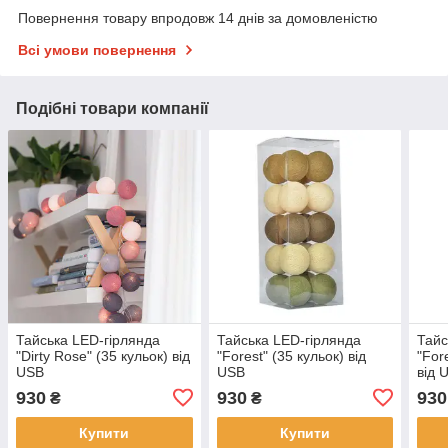
Повернення товару впродовж 14 днів за домовленістю
Всі умови повернення
Подібні товари компанії
Тайська LED-гірлянда
Тайська LED-гірлянда
Тайс
"Dirty Rose" (35 кульок) від
"Forest" (35 кульок) від
"For
USB
USB
від 
930
930
930
₴
₴
Купити
Купити