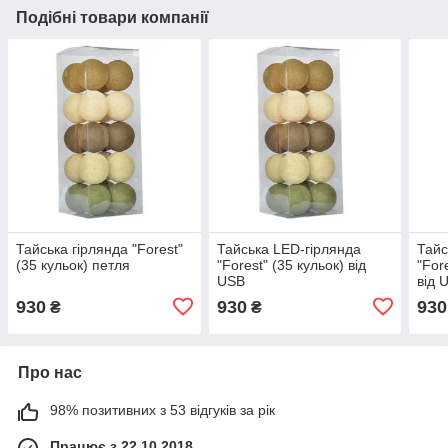
Подібні товари компанії
Тайська гірлянда "Forest"
Тайська LED-гірлянда
Тайс
(35 кульок) петля
"Forest" (35 кульок) від
"For
USB
від 
930
930
930
₴
₴
Про нас
98% позитивних з 53 відгуків за рік
Працює з 22.10.2018