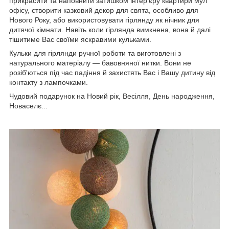
прикрасити та наповнити затишком інтер'єру квартири мул
офісу, створити казковий декор для свята, особливо для
Нового Року, або використовувати гірлянду як нічник для
дитячої кімнати. Навіть коли гірлянда вимкнена, вона й далі
тішитиме Вас своїми яскравими кульками.
Кульки для гірлянди ручної роботи та виготовлені з
натурального матеріалу — бавовняної нитки. Вони не
розіб'ються під час падіння й захистять Вас і Вашу дитину від
контакту з лампочками.
Чудовий подарунок на Новий рік, Весілля, День народження,
Новаселє...