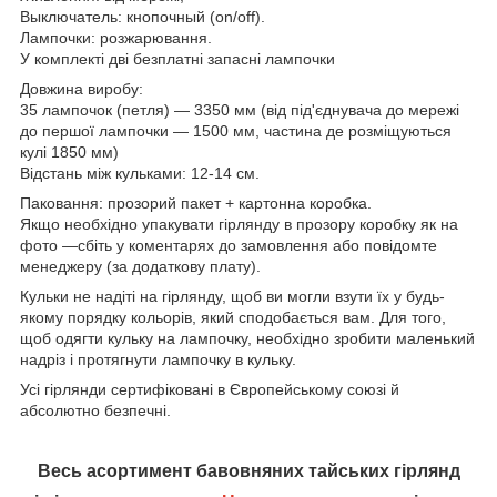
Выключатель: кнопочный (on/off).
Лампочки: розжарювання.
У комплекті дві безплатні запасні лампочки
Довжина виробу:
35 лампочок (петля) — 3350 мм (від під'єднувача до мережі
до першої лампочки — 1500 мм, частина де розміщуються
кулі 1850 мм)
Відстань між кульками: 12-14 см.
Паковання: прозорий пакет + картонна коробка.
Якщо необхідно упакувати гірлянду в прозору коробку як на
фото —сбіть у коментарях до замовлення або повідомте
менеджеру (за додаткову плату).
Кульки не надіті на гірлянду, щоб ви могли взути їх у будь-
якому порядку кольорів, який сподобається вам. Для того,
щоб одягти кульку на лампочку, необхідно зробити маленький
надріз і протягнути лампочку в кульку.
Усі гірлянди сертифіковані в Європейському союзі й
абсолютно безпечні.
Весь асортимент бавовняних тайських гірлянд