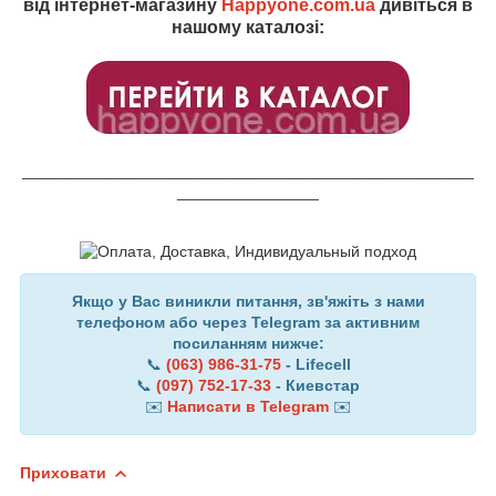
від інтернет-магазину
Happyone.com.ua
дивіться в
нашому каталозі:
___________________________________________________
________________
Якщо у Вас виникли питання, зв'яжіть з нами
телефоном або через Telegram за активним
посиланням нижче:
📞
(063) 986-31-75
- Lifecell
📞
(097) 752-17-33
- Киевстар
✉️
Написати в Telegram
✉️
Приховати