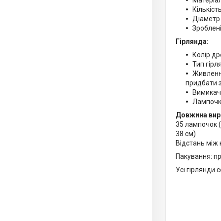
Матеріал
Кількість
Діаметр 
Зроблені
Гірлянда:
Колір др
Тип гірля
Живлення
придбати 
Вимикач:
Лампочки
Довжина вир
35 лампочок (
38 см)
Відстань між 
Пакування: пр
Усі гірлянди 