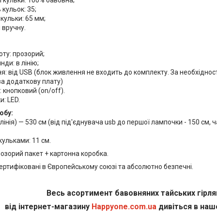
 кульки: 100% бавовна;
 кульок: 35;
кульки: 65 мм;
 вручну.
оту: прозорий;
нди: в лінію;
: від USB (блок живлення не входить до комплекту. За необхідно
за додаткову плату)
 кнопковий (on/off).
: LED.
обу:
лінія) — 530 см (від під'єднувача usb до першої лампочки - 150 см, 
кульками: 11 см.
озорий пакет + картонна коробка.
сертифіковані в Європейському союзі та абсолютно безпечні.
Весь асортимент бавовняних тайських гірл
від інтернет-магазину
Happyone.com.ua
дивіться в наш