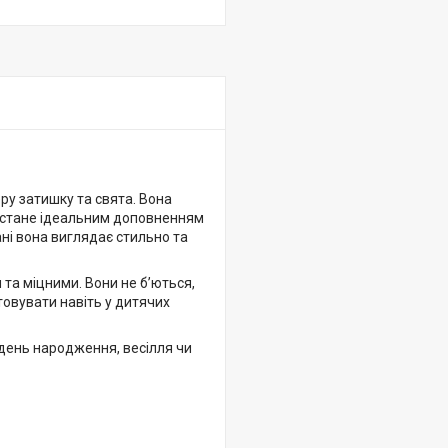
ру затишку та свята. Вона
ож стане ідеальним доповненням
ні вона виглядає стильно та
 та міцними. Вони не б’ються,
товувати навіть у дитячих
 день народження, весілля чи