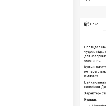
Опис
Гірлянда з ні
чудово підход
для новорічн
естетично.
Кульки вигото
не перегріваю
кімнатах.
Цей стильний 
новосілля. До
Характерист
Кульки: