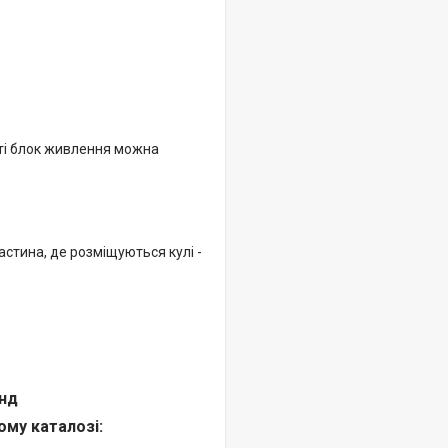
сті блок живлення можна
частина, де розміщуються кулі -
янд
ому каталозі: