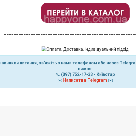
______________________________________________________
 виникли питання, зв'яжіть з нами телефоном або через Teleg
нижче:
📞
(097) 752-17-33
- Київстар
✉️
Написати в Telegram
✉️