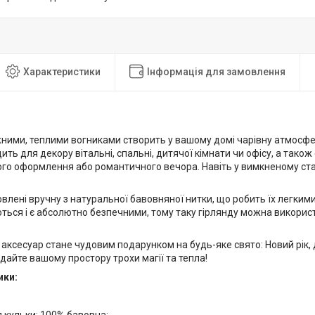
Характеристики
Інформація для замовлення
жними, теплими вогниками створить у вашому домі чарівну атмосфе
ить для декору вітальні, спальні, дитячої кімнати чи офісу, а так
ого оформлення або романтичного вечора. Навіть у вимкненому ста
влені вручну з натуральної бавовняної нитки, що робить їх легкими
ться і є абсолютно безпечними, тому таку гірлянду можна викорис
аксесуар стане чудовим подарунком на будь-яке свято: Новий рік,
дайте вашому простору трохи магії та тепла!
ики: