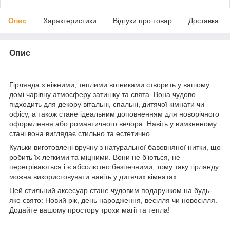
Опис
Характеристики
Відгуки про товар
Доставка
Опис
Гірлянда з ніжними, теплими вогниками створить у вашому
домі чарівну атмосферу затишку та свята. Вона чудово
підходить для декору вітальні, спальні, дитячої кімнати чи
офісу, а також стане ідеальним доповненням для новорічного
оформлення або романтичного вечора. Навіть у вимкненому
стані вона виглядає стильно та естетично.
Кульки виготовлені вручну з натуральної бавовняної нитки, що
робить їх легкими та міцними. Вони не б’ються, не
перегріваються і є абсолютно безпечними, тому таку гірлянду
можна використовувати навіть у дитячих кімнатах.
Цей стильний аксесуар стане чудовим подарунком на будь-
яке свято: Новий рік, день народження, весілля чи новосілля.
Додайте вашому простору трохи магії та тепла!