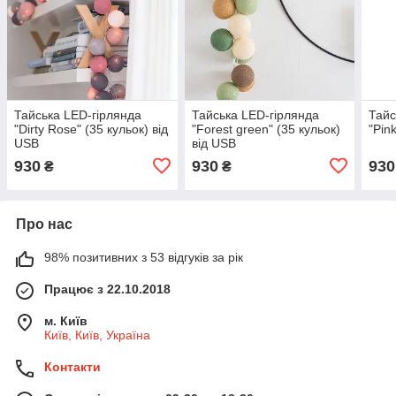
Тайська LED-гірлянда
Тайська LED-гірлянда
Тайс
"Dirty Rose" (35 кульок) від
"Forest green" (35 кульок)
"Pin
USB
від USB
930
930
930
₴
₴
Про нас
98% позитивних з 53 відгуків за рік
Працює з 22.10.2018
м. Київ
Київ, Київ, Україна
Контакти