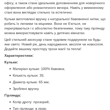
офісу, а також стане ідеальним доповненням для новорічного
оформлення або романтичного вечора. Навіть у вимкненому
стані вона виглядає стильно та естетично.
Кульки виготовлені вручну з натуральної бавовняної нитки, що
робить їх легкими та міцними. Вони не б’ються, не
перегріваються і є абсолютно безпечними, тому таку гірлянду
можна використовувати навіть у дитячих кімнатах.
Цей стильний аксесуар стане чудовим подарунком на будь-
яке свято: Новий рік, день народження, весілля чи новосілля.
Додайте вашому простору трохи магії та тепла!
Характеристики:
Кульки:
Матеріал кульки: 100% бавовна;
Кількість кульок: 35;
Діаметр кульки: 65 мм;
Зроблені вручну.
Гірлянда:
Колір дроту: прозорий;
Тип гірлянди: в лінію;