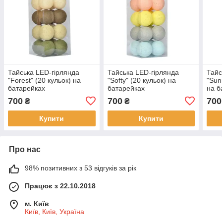
Тайська LED-гірлянда
Тайська LED-гірлянда
Тайс
"Forest" (20 кульок) на
"Softy" (20 кульок) на
"Sun
батарейках
батарейках
на б
700
700
700
₴
₴
Купити
Купити
Про нас
98% позитивних з 53 відгуків за рік
Працює з 22.10.2018
м. Київ
Київ, Київ, Україна