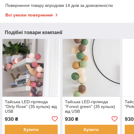
Повернення товару впродовж 14 днів за домовленістю
Всі умови повернення
Подібні товари компанії
Тайська LED-гірлянда
Тайська LED-гірлянда
Тайс
"Dirty Rose" (35 кульок) від
"Forest green" (35 кульок)
"Pin
USB
від USB
930
930
930
₴
₴
Купити
Купити