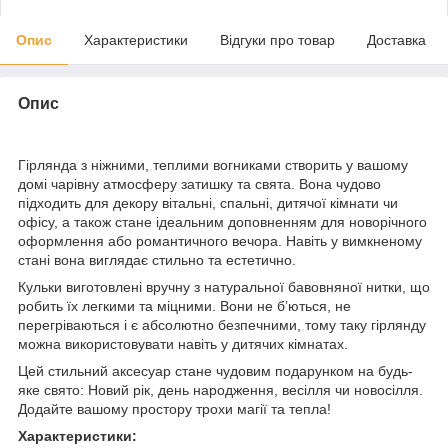
Опис
Характеристики
Відгуки про товар
Доставка
Опис
Гірлянда з ніжними, теплими вогниками створить у вашому
домі чарівну атмосферу затишку та свята. Вона чудово
підходить для декору вітальні, спальні, дитячої кімнати чи
офісу, а також стане ідеальним доповненням для новорічного
оформлення або романтичного вечора. Навіть у вимкненому
стані вона виглядає стильно та естетично.
Кульки виготовлені вручну з натуральної бавовняної нитки, що
робить їх легкими та міцними. Вони не б’ються, не
перегріваються і є абсолютно безпечними, тому таку гірлянду
можна використовувати навіть у дитячих кімнатах.
Цей стильний аксесуар стане чудовим подарунком на будь-
яке свято: Новий рік, день народження, весілля чи новосілля.
Додайте вашому простору трохи магії та тепла!
Характеристики: