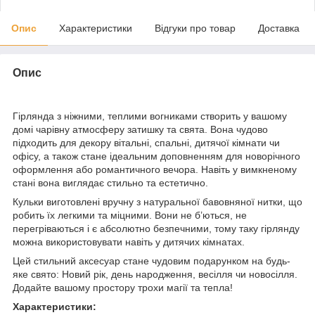
Опис
Характеристики
Відгуки про товар
Доставка
Опис
Гірлянда з ніжними, теплими вогниками створить у вашому
домі чарівну атмосферу затишку та свята. Вона чудово
підходить для декору вітальні, спальні, дитячої кімнати чи
офісу, а також стане ідеальним доповненням для новорічного
оформлення або романтичного вечора. Навіть у вимкненому
стані вона виглядає стильно та естетично.
Кульки виготовлені вручну з натуральної бавовняної нитки, що
робить їх легкими та міцними. Вони не б’ються, не
перегріваються і є абсолютно безпечними, тому таку гірлянду
можна використовувати навіть у дитячих кімнатах.
Цей стильний аксесуар стане чудовим подарунком на будь-
яке свято: Новий рік, день народження, весілля чи новосілля.
Додайте вашому простору трохи магії та тепла!
Характеристики: