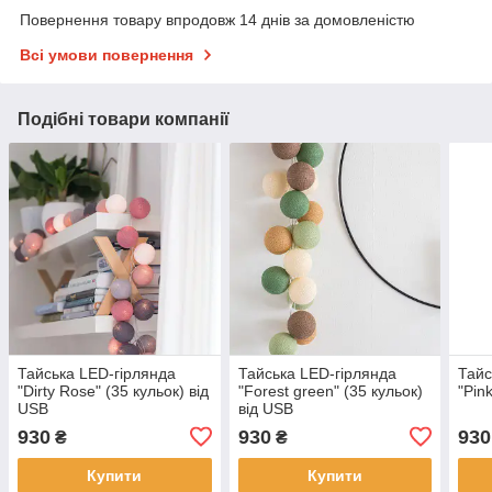
Повернення товару впродовж 14 днів за домовленістю
Всі умови повернення
Подібні товари компанії
Тайська LED-гірлянда
Тайська LED-гірлянда
Тайс
"Dirty Rose" (35 кульок) від
"Forest green" (35 кульок)
"Pin
USB
від USB
930
930
930
₴
₴
Купити
Купити