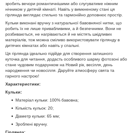
зробить вечори романтичнішими або слугуватиме ніжним
нічником у дитячій кімнаті. Навіть у вимкненому стані ця
гірлянда виглядає стильно та гармонійно доповнює простір.
Кульки виконані вручну з натуральної бавовняної нитки, що
робить їх не лише привабливими, а й безпечними. Вони не
розбиваються, не нагріваються й не містять шкідливих
матеріалів, тож можна сміливо використовувати гірлянду в
дитячих кімнатах або навіть у спальні.
Ця гірлянда ідеально підійде для створення затишного
куточка для читання, додасть особливого шарму фотозоні або
стане чудовим подарунком на Новий рік, весілля, день
народження чи новосілля. Даруйте атмосферу свята та
гарного настрою!
Характеристики:
Кульки:
Матеріал кульки: 100% бавовна;
Кількість кульок: 20;
Діаметр кульки: 65 мм;
Зроблені вручну.
Гірлянда: