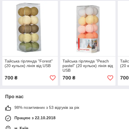
Тайська гірлянда "Forest"
Тайська гірлянда "Peach
Тайс
(20 кульок) лінія від USB
pastel" (20 кульок) лінія від
(20 
USB
700
700
700
₴
₴
Про нас
98% позитивних з 53 відгуків за рік
Працює з 22.10.2018
м. Київ