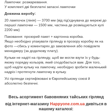
Лампочки: розжарювання.
У комплекті дві безплатні запасні лампочки
Довжина виробу:
20 лампочок (лінія) — 3700 мм (від під'єднувача до мережі до
першої лампочки — 1500 мм, частина де розміщуються кулі
2200 мм)
Паковання: прозорий пакет + картонна коробка.
Якщо необхідно упакувати гірлянду в прозору коробку як на
фото —сбись у коментарях до замовлення або повідомте
менеджеру (за додаткову плату).
Кульки не надіті на гірлянду, щоб ви могли взути їх у будь-
якому порядку кольорів, який сподобається вам. Для того,
щоб надіти кульку на лампочку, необхідно зробити маленький
надріз і протягнути лампочку в кульку.
Усі гірлянди сертифіковані в Європейському союзі й
абсолютно безпечні.
Весь асортимент бавовняних тайських гірлянд
від інтернет-магазину
Happyone.com.ua
дивіться в
нашому каталозі: