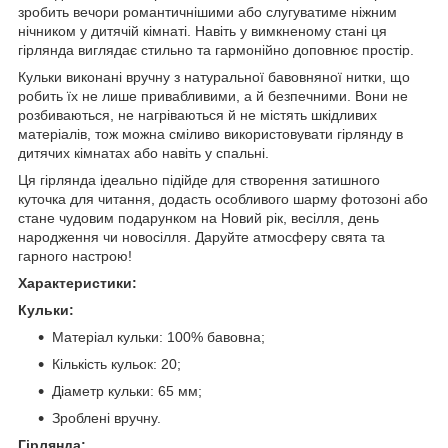
зробить вечори романтичнішими або слугуватиме ніжним
нічником у дитячій кімнаті. Навіть у вимкненому стані ця
гірлянда виглядає стильно та гармонійно доповнює простір.
Кульки виконані вручну з натуральної бавовняної нитки, що
робить їх не лише привабливими, а й безпечними. Вони не
розбиваються, не нагріваються й не містять шкідливих
матеріалів, тож можна сміливо використовувати гірлянду в
дитячих кімнатах або навіть у спальні.
Ця гірлянда ідеально підійде для створення затишного
куточка для читання, додасть особливого шарму фотозоні або
стане чудовим подарунком на Новий рік, весілля, день
народження чи новосілля. Даруйте атмосферу свята та
гарного настрою!
Характеристики:
Кульки:
Матеріал кульки: 100% бавовна;
Кількість кульок: 20;
Діаметр кульки: 65 мм;
Зроблені вручну.
Гірлянда: