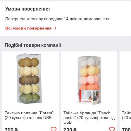
Умови повернення
Повернення товару впродовж 14 днів за домовленістю
Всі умови повернення
Подібні товари компанії
Тайська гірлянда "Forest"
Тайська гірлянда "Peach
Тайс
(20 кульок) лінія від USB
pastel" (20 кульок) лінія від
(20 
USB
700
700
700
₴
₴