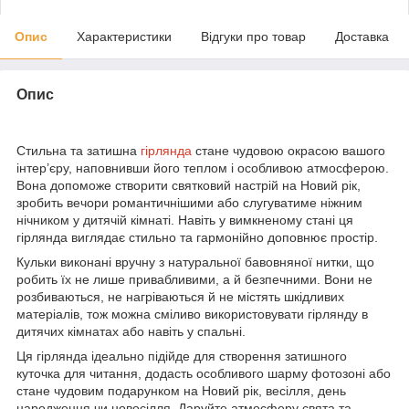
Опис
Характеристики
Відгуки про товар
Доставка
Опис
Стильна та затишна
гірлянда
стане чудовою окрасою вашого
інтер’єру, наповнивши його теплом і особливою атмосферою.
Вона допоможе створити святковий настрій на Новий рік,
зробить вечори романтичнішими або слугуватиме ніжним
нічником у дитячій кімнаті. Навіть у вимкненому стані ця
гірлянда виглядає стильно та гармонійно доповнює простір.
Кульки виконані вручну з натуральної бавовняної нитки, що
робить їх не лише привабливими, а й безпечними. Вони не
розбиваються, не нагріваються й не містять шкідливих
матеріалів, тож можна сміливо використовувати гірлянду в
дитячих кімнатах або навіть у спальні.
Ця гірлянда ідеально підійде для створення затишного
куточка для читання, додасть особливого шарму фотозоні або
стане чудовим подарунком на Новий рік, весілля, день
народження чи новосілля. Даруйте атмосферу свята та