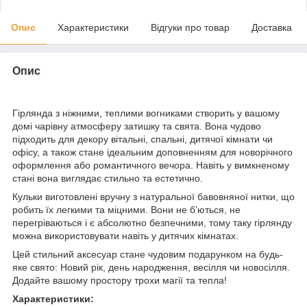
Опис
Характеристики
Відгуки про товар
Доставка
Опис
Гірлянда з ніжними, теплими вогниками створить у вашому
домі чарівну атмосферу затишку та свята. Вона чудово
підходить для декору вітальні, спальні, дитячої кімнати чи
офісу, а також стане ідеальним доповненням для новорічного
оформлення або романтичного вечора. Навіть у вимкненому
стані вона виглядає стильно та естетично.
Кульки виготовлені вручну з натуральної бавовняної нитки, що
робить їх легкими та міцними. Вони не б’ються, не
перегріваються і є абсолютно безпечними, тому таку гірлянду
можна використовувати навіть у дитячих кімнатах.
Цей стильний аксесуар стане чудовим подарунком на будь-
яке свято: Новий рік, день народження, весілля чи новосілля.
Додайте вашому простору трохи магії та тепла!
Характеристики: