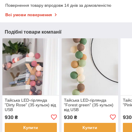
Повернення товару впродовж 14 днів за домовленістю
Всі умови повернення
Подібні товари компанії
Тайська LED-гірлянда
Тайська LED-гірлянда
Тайс
"Dirty Rose" (35 кульок) від
"Forest green" (35 кульок)
"Pin
USB
від USB
930
930
930
₴
₴
Купити
Купити