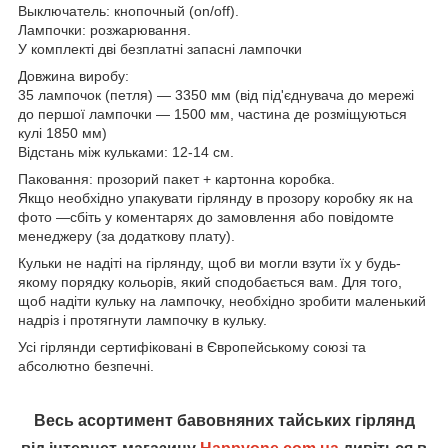
Выключатель: кнопочный (on/off).
Лампочки: розжарювання.
У комплекті дві безплатні запасні лампочки
Довжина виробу:
35 лампочок (петля) — 3350 мм (від під'єднувача до мережі
до першої лампочки — 1500 мм, частина де розміщуються
кулі 1850 мм)
Відстань між кульками: 12-14 см.
Паковання: прозорий пакет + картонна коробка.
Якщо необхідно упакувати гірлянду в прозору коробку як на
фото —сбіть у коментарях до замовлення або повідомте
менеджеру (за додаткову плату).
Кульки не надіті на гірлянду, щоб ви могли взути їх у будь-
якому порядку кольорів, який сподобається вам. Для того,
щоб надіти кульку на лампочку, необхідно зробити маленький
надріз і протягнути лампочку в кульку.
Усі гірлянди сертифіковані в Європейському союзі та
абсолютно безпечні.
Весь асортимент бавовняних тайських гірлянд