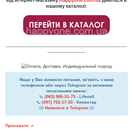
від інтернет-магазину
Happyone.com.ua
дивіться в
нашому каталозі:
___________________________________________________
________________
Якщо у Вас виникли питання, зв'яжіть з нами
телефоном або через Telegram за активним
посиланням нижче:
📞
(063) 986-31-75
- Lifecell
📞
(097) 752-17-33
- Киевстар
✉️
Написати в Telegram
✉️
Приховати