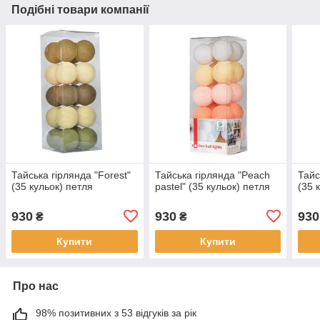
Подібні товари компанії
Тайська гірлянда "Forest"
Тайська гірлянда "Peach
Тайс
(35 кульок) петля
pastel" (35 кульок) петля
(35 
930
930
930
₴
₴
Купити
Купити
Про нас
98% позитивних з 53 відгуків за рік