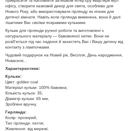
прикрасити та наповнити затишком інтер'єру квартири мул
офісу, створити казковий декор для свята, особливо для
Нового Року, або використовувати гірлянду як нічник для
дитячої кімнати. Навіть коли гірлянда вимкнена, вона й далі
тішитиме Вас своїми яскравими кульками.
Кульки для гірлянди ручної роботи та виготовлені з
натурального матеріалу — бавовняної нитки. Вони не
розіб'ються під час падіння й захистять Вас і Вашу дитину від
контакту з лампочками.
Чудовий подарунок на Новий рік, Весілля, День народження,
Новаселє...
Характеристики:
Кульки:
Цвет: golden coal
Матеріал кульки: 100% бавовна;
Кількість кульок: 35;
Діаметр кульки: 65 мм;
Зроблені вручну.
Гирлянда:
Колір: прозорий;
Тип гірлянди: петля;
Живлення: від мережі;