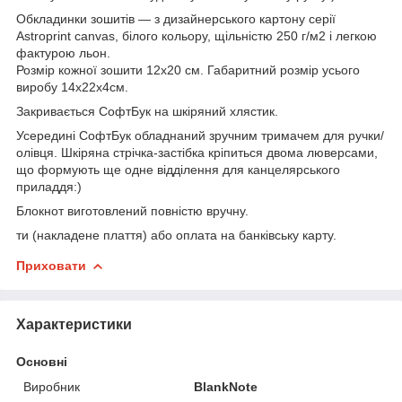
Обкладинки зошитів — з дизайнерського картону серії
Astroprint canvas, білого кольору, щільністю 250 г/м2 і легкою
фактурою льон.
Розмір кожної зошити 12х20 см. Габаритний розмір усього
виробу 14х22х4см.
Закривається СофтБук на шкіряний хлястик.
Усередині СофтБук обладнаний зручним тримачем для ручки/
олівця. Шкіряна стрічка-застібка кріпиться двома люверсами,
що формують ще одне відділення для канцелярського
приладдя:)
Блокнот виготовлений повністю вручну.
ти (накладене плаття) або оплата на банківську карту.
Приховати
Характеристики
Основні
Виробник
BlankNote