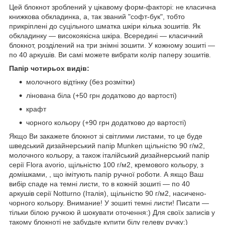
Цей блокнот зроблений у цікавому форм-факторі: не класична
книжкова обкладинка, а, так званий "софт-бук", тобто
прикріплені до суцільного шматка шкіри кілька зошитів. Як
обкладинку — високоякісна шкіра. Всередині — класичний
блокнот, розділений на три знімні зошити. У кожному зошиті —
по 40 аркушів. Ви самі можете вибрати колір паперу зошитів.
Папір чотирьох видів:
молочного відтінку (без розмітки)
лінована біла (+50 грн додатково до вартості)
крафт
чорного кольору (+90 грн додатково до вартості)
Якщо Ви закажете блокнот зі світлими листами, то це буде
шведський дизайнерський папір Munken щільністю 90 г/м2,
молочного кольору, а також італійський дизайнерський папір
серії Flora avorio, щільністю 100 г/м2, кремового кольору, з
домішками, , що імітують папір ручної роботи. А якщо Ваш
вибір спаде на темні листи, то в кожній зошиті — по 40
аркушів серії Notturno (Італія), щільністю 90 г/м2, насичено-
чорного кольору. Внимание! У зошиті темні листи! Писати —
тільки білою ручкою й шокувати оточення:) Для своїх записів у
такому блокноті не забудьте купити білу гелеву ручку:)