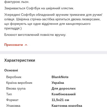
фактурою льон.
Закривається СофтБук на шкіряний хлястик.
Усередині СофтБук обладнаний зручним тримачем для ручки/
олівця. Шкіряна стрічка-застібка кріпиться двома люверсами,
що формують ще одне відділення для канцелярського
приладдя:)
Блокнот виготовлений повністю вручну.
Приховати
Характеристики
Основні
Виробник
BlankNote
Країна виробник
Україна
Вікова група
Для дорослих
Тип
Комбінований
Формат
11,5х21 см
Упаковка
Картонна коробка