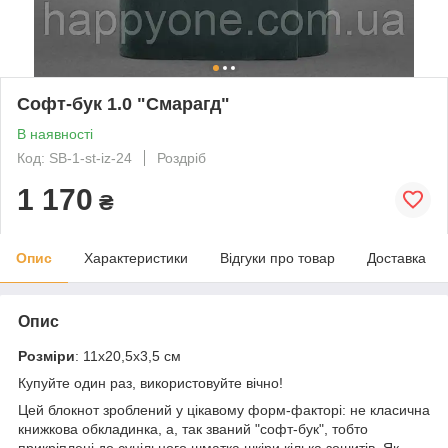
Софт-бук 1.0 "Смарагд"
В наявності
Код: SB-1-st-iz-24
Роздріб
1 170
₴
Опис
Характеристики
Відгуки про товар
Доставка
Опис
Розміри
: 11х20,5х3,5 см
Купуйте один раз, використовуйте вічно!
Цей блокнот зроблений у цікавому форм-факторі: не класична
книжкова обкладинка, а, так званий "софт-бук", тобто
прикріплені до суцільного шматка шкіри кілька зошитів. Як