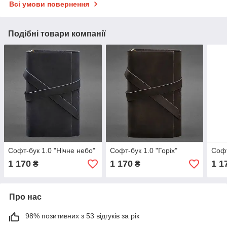
Всі умови повернення
Подібні товари компанії
Софт-бук 1.0 "Нічне небо"
Софт-бук 1.0 "Горіх"
Софт
1 170
1 170
1 1
₴
₴
Про нас
98% позитивних з 53 відгуків за рік