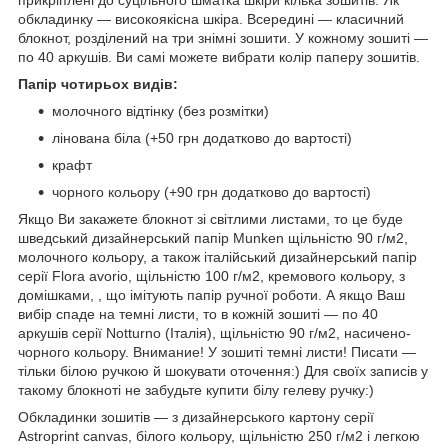
обкладинку — високоякісна шкіра. Всередині — класичний
блокнот, розділений на три знімні зошити. У кожному зошиті —
по 40 аркушів. Ви самі можете вибрати колір паперу зошитів.
Папір чотирьох видів:
молочного відтінку (без розмітки)
лінована біла (+50 грн додатково до вартості)
крафт
чорного кольору (+90 грн додатково до вартості)
Якщо Ви закажете блокнот зі світлими листами, то це буде
шведський дизайнерський папір Munken щільністю 90 г/м2,
молочного кольору, а також італійський дизайнерський папір
серії Flora avorio, щільністю 100 г/м2, кремового кольору, з
домішками, , що імітують папір ручної роботи. А якщо Ваш
вибір спаде на темні листи, то в кожній зошиті — по 40
аркушів серії Notturno (Італія), щільністю 90 г/м2, насичено-
чорного кольору. Внимание! У зошиті темні листи! Писати —
тільки білою ручкою й шокувати оточення:) Для своїх записів у
такому блокноті не забудьте купити білу гелеву ручку:)
Обкладинки зошитів — з дизайнерського картону серії
Astroprint canvas, білого кольору, щільністю 250 г/м2 і легкою