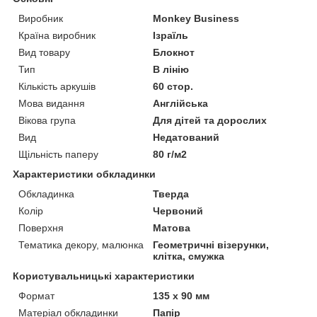
Виробник
Monkey Business
Країна виробник
Ізраїль
Вид товару
Блокнот
Тип
В лінію
Кількість аркушів
60 стор.
Мова видання
Англійська
Вікова група
Для дітей та дорослих
Вид
Недатований
Щільність паперу
80 г/м2
Характеристики обкладинки
Обкладинка
Тверда
Колір
Червоний
Поверхня
Матова
Тематика декору, малюнка
Геометричні візерунки,
клітка, смужка
Користувальницькі характеристики
Формат
135 x 90 мм
Матеріал обкладинки
Папір