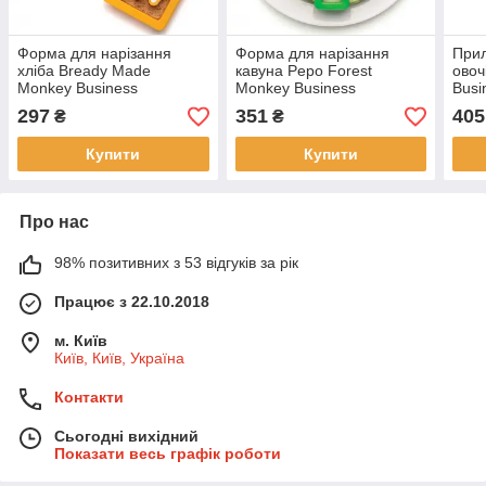
Форма для нарізання
Форма для нарізання
Прил
хліба Bready Made
кавуна Pepo Forest
овоч
Monkey Business
Monkey Business
Busi
297
351
405
₴
₴
Купити
Купити
Про нас
98% позитивних з 53 відгуків за рік
Працює з 22.10.2018
м. Київ
Київ, Київ, Україна
Контакти
Сьогодні вихідний
Показати весь графік роботи