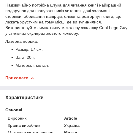
Надзвичайно потрібна штука для читання книг і найкращий
подарунок для шанувальників читання. дачі заламані
сторінки, обривання папірців, олівці та розгорнуті книги, що
лежать хрустким на тому місці, де ви зупинилися.
Використовуйте симпатичну металеву закладку Cool Lego Guy
у стильних окулярах жовтого кольору.
Лазерна порізка.
Розмір: 17 см;
Вага: 20 г;
Матеріал: метал.
Приховати
Характеристики
Основні
Виробник
Article
Країна виробник
Україна
Матеріал виготовлення
Метал