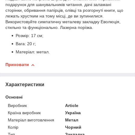
подарунок для шанувальників читання. дачі заламані
сторінки, обривання папірців, олівці та розгорнуті книги, що
лежать хрустким на тому місці, де ви зупинилися.
Використовуйте симпатичну металеву закладку Еволюція,
стильно та функціонально. Лазерна порізка.
Розмір: 17 см;
Вага: 20 г;
Матеріал: метал.
Приховати
Характеристики
Основні
Виробник
Article
Країна виробник
Україна
Матеріал виготовлення
Метал
Колір
Чорний
Тип
Закладка