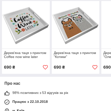
Дерев'яна таця з принтом
Дерев'яна таця з принтом
Дере
Coffee now wine later
"Котики"
"Оле
690
690
690
₴
₴
Про нас
98% позитивних з 53 відгуків за рік
Працює з 22.10.2018
м. Київ