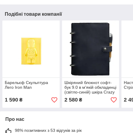
Подібні товари компанії
Барельєф Скульптура
Шкіряний блокнот cофт-
Наст
Лего Iron Man
бук 9.0 в м'якій обкладинці
Стрі
(світло-синій) шкіра Crazy
Horse
1 590
2 580
2 4
₴
₴
Про нас
98% позитивних з 53 відгуків за рік