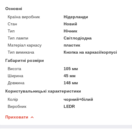
Основні
Країна виробник
Нідерланди
Стан
Новий
Тип
Нічник
Тип лампи
Світлодіодна
Матеріал каркасу
пластик
Тип вимикача
Кнопка на каркасі/корпусі
Габаритні розміри
Висота
105 мм
Ширина
45 мм
Довжина
148 мм
Користувальницькі характеристики
Колір
чорний+білий
Виробник
LEDR
Приховати