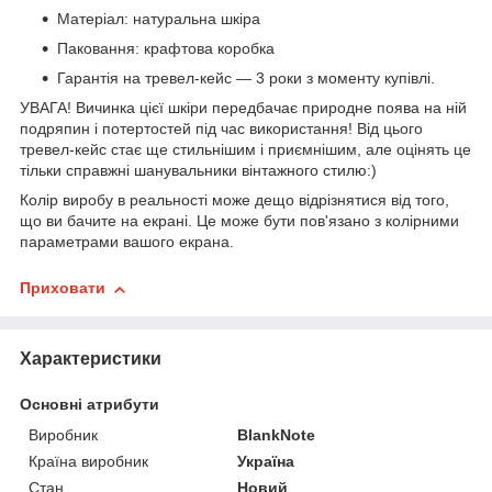
Матеріал: натуральна шкіра
Паковання: крафтова коробка
Гарантія на тревел-кейс — 3 роки з моменту купівлі.
УВАГА! Вичинка цієї шкіри передбачає природне поява на ній
подряпин і потертостей під час використання! Від цього
тревел-кейс стає ще стильнішим і приємнішим, але оцінять це
тільки справжні шанувальники вінтажного стилю:)
Колір виробу в реальності може дещо відрізнятися від того,
що ви бачите на екрані. Це може бути пов'язано з колірними
параметрами вашого екрана.
Приховати
Характеристики
Основні атрибути
Виробник
BlankNote
Країна виробник
Україна
Стан
Новий