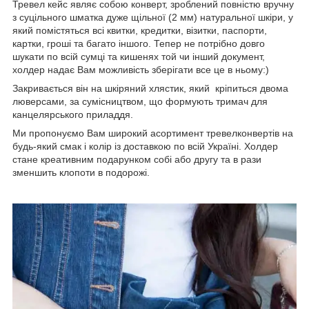
Тревел кейс являє собою конверт, зроблений повністю вручну
з суцільного шматка дуже щільної (2 мм) натуральної шкіри, у
який помістяться всі квитки, кредитки, візитки, паспорти,
картки, гроші та багато іншого. Тепер не потрібно довго
шукати по всій сумці та кишенях той чи інший документ,
холдер надає Вам можливість зберігати все це в ньому:)
Закривається він на шкіряний хлястик, який кріпиться двома
люверсами, за сумісництвом, що формують тримач для
канцелярського приладдя.
Ми пропонуємо Вам широкий асортимент тревелконвертів на
будь-який смак і колір із доставкою по всій Україні. Холдер
стане креативним подарунком собі або другу та в рази
зменшить клопоти в подорожі.