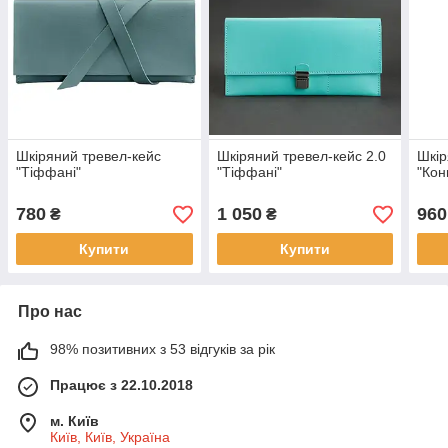
Шкіряний тревел-кейс
Шкіряний тревел-кейс 2.0
Шкір
"Тіффані"
"Тіффані"
"Кон
780
1 050
960
₴
₴
Купити
Купити
Про нас
98% позитивних з 53 відгуків за рік
Працює з 22.10.2018
м. Київ
Київ, Київ, Україна