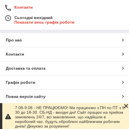
Контакти
Сьогодні вихідний
Показати весь графік роботи
Про нас
Контакти
Доставка та оплата
Графік роботи
Повна версія сайту
7.08-9.08 - НЕ ПРАЦЮЄМО! Ми працюємо з ПН по ПТ з 9-
Сайт створено на маркетплейсі
Prom.ua
30 до 18-30. СБ-НД - вихідні дні! Сайт працює на прийом
замовлень 24/7, всі замовлення, що надійшли в
неробочий час, будуть оброблені найближчим робочим
Політика конфіденційності
днем! Дякуємо за розуміння!