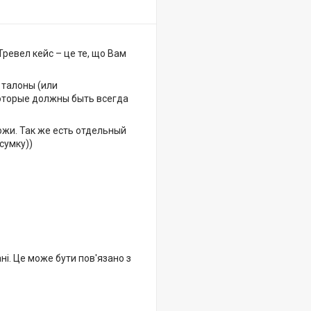
Тревел кейс – це те, що Вам
 талоны (или
которые должны быть всегда
ожи. Так же есть отдельный
сумку))
ні. Це може бути пов'язано з