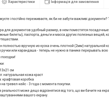
Характеристики
Інформація для замовлення
уєте і постійно переживаєте, як би не забути важливі документи? 
ера для документов удобный размер, в нем поместятся посадочные
ные билеты), паспорта, деньги и масса других полезных вещей, 
утешествии.
н полностью вручную из куска очень плотной (2мм) натуральной к
 ручки или карандаша - теперь не нужно в панике перерывать всю 
 поездки!
ки:
 13x21 см
л: натуральная кожа краст
а: крафтовая коробка
 на тревел-кейс - 3 года с момента покупки.
в реальності може дещо відрізнятися від того, що ви бачите на екра
лаштуваннями вашого екрану.