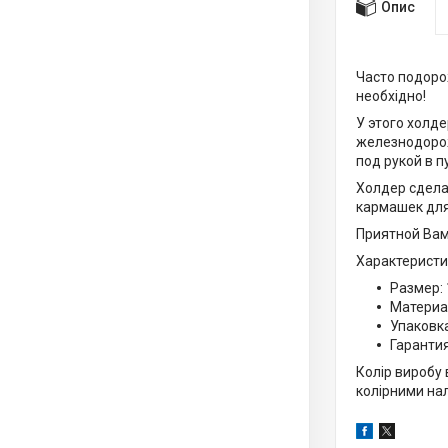
Опис
Часто подорож
необхідно!
У этого холд
железнодорож
под рукой в п
Холдер сдела
кармашек для
Приятной Вам
Характеристи
Размер:
Материа
Упаковк
Гарантия
Колір виробу 
колірними на