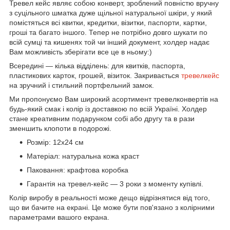
Тревел кейс являє собою конверт, зроблений повністю вручну
з суцільного шматка дуже щільної натуральної шкіри, у який
помістяться всі квитки, кредитки, візитки, паспорти, картки,
гроші та багато іншого. Тепер не потрібно довго шукати по
всій сумці та кишенях той чи інший документ, холдер надає
Вам можливість зберігати все це в ньому:)
Всередині — кілька відділень: для квитків, паспорта,
пластикових карток, грошей, візиток. Закривається
тревелкейс
на зручний і стильний портфельний замок.
Ми пропонуємо Вам широкий асортимент тревелконвертів на
будь-який смак і колір із доставкою по всій Україні. Холдер
стане креативним подарунком собі або другу та в рази
зменшить клопоти в подорожі.
Розмір: 12х24 см
Матеріал: натуральна кожа краст
Паковання: крафтова коробка
Гарантія на тревел-кейс — 3 роки з моменту купівлі.
Колір виробу в реальності може дещо відрізнятися від того,
що ви бачите на екрані. Це може бути пов'язано з колірними
параметрами вашого екрана.