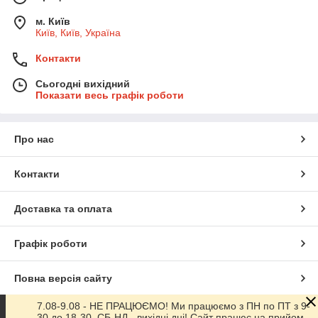
м. Київ
Київ, Київ, Україна
Контакти
Сьогодні вихідний
Показати весь графік роботи
Про нас
Контакти
Доставка та оплата
Графік роботи
Повна версія сайту
7.08-9.08 - НЕ ПРАЦЮЄМО! Ми працюємо з ПН по ПТ з 9-
Сайт створено на маркетплейсі
Prom.ua
30 до 18-30. СБ-НД - вихідні дні! Сайт працює на прийом