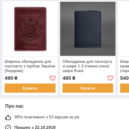
Шкіряна обкладинка для
Обкладинка для паспорта
Шкір
паспорта з гербом України
зі шкіри 1.3 (темно-синя)
прав
(бордова)
шкіра Krast
(чор
490
480
540
₴
₴
Купити
Купити
Про нас
98% позитивних з 53 відгуків за рік
Працює з 22.10.2018