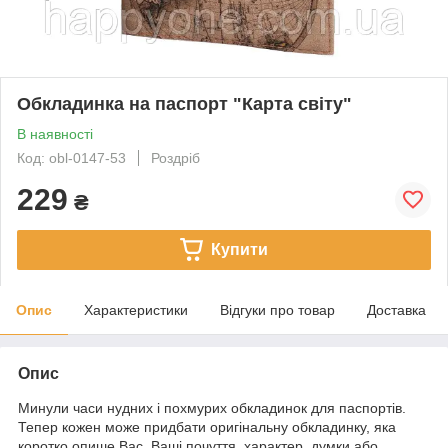
Обкладинка на паспорт "Карта світу"
В наявності
Код: obl-0147-53
Роздріб
229
₴
Купити
Опис
Характеристики
Відгуки про товар
Доставка
Опис
Минули часи нудних і похмурих обкладинок для паспортів.
Тепер кожен може придбати оригінальну обкладинку, яка
коротко опише Вас, Ваші почуття, характер, думки або