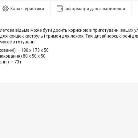
Характеристики
Інформація для замовлення
летова відьма може бути досить корисною в приготуванні ваших у
 для кришок каструль і тримач для ложок. Такі дизайнерські речі дл
магає в готуванні.
кованні) — 180 x 173 x 50
паковання) 80 x 50 x 50
нні) — 70 г