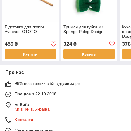
Підставка для ложки
Тримач для губки Mr.
Кухо
Avocado OTOTO
Sponge Peleg Design
план
Desi
459
324
378
₴
₴
Купити
Купити
Про нас
98% позитивних з 53 відгуків за рік
Працює з 22.10.2018
м. Київ
Київ, Київ, Україна
Контакти
Сьогодні вихідний