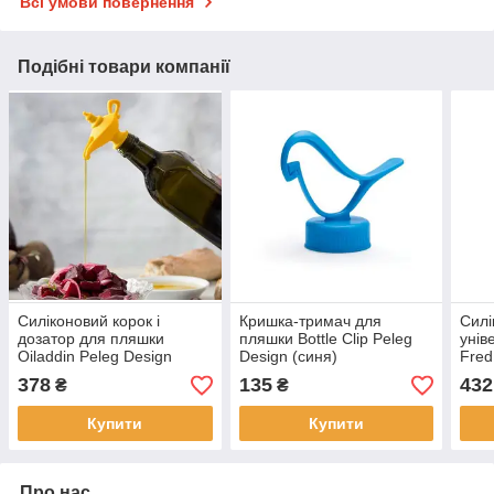
Всі умови повернення
Подібні товари компанії
Силіконовий корок і
Кришка-тримач для
Силі
дозатор для пляшки
пляшки Bottle Clip Peleg
унів
Oiladdin Peleg Design
Design (синя)
Fred
378
135
432
₴
₴
Купити
Купити
Про нас