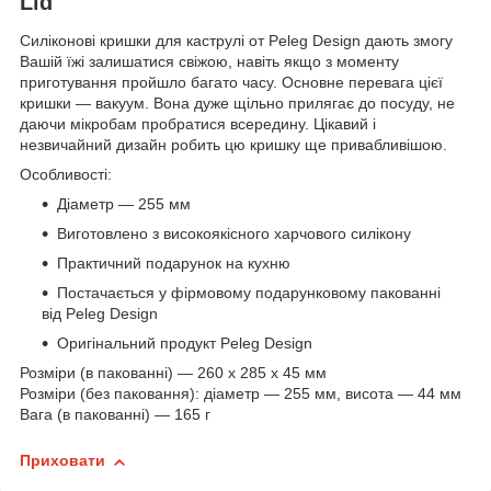
Lid
Силіконові кришки для каструлі от Peleg Design дають змогу
Вашій їжі залишатися свіжою, навіть якщо з моменту
приготування пройшло багато часу. Основне перевага цієї
кришки — вакуум. Вона дуже щільно прилягає до посуду, не
даючи мікробам пробратися всередину. Цікавий і
незвичайний дизайн робить цю кришку ще привабливішою.
Особливості:
Діаметр — 255 мм
Виготовлено з високоякісного харчового силікону
Практичний подарунок на кухню
Постачається у фірмовому подарунковому пакованні
від Peleg Design
Оригінальний продукт Peleg Design
Розміри (в пакованні) — 260 х 285 х 45 мм
Розміри (без паковання): діаметр — 255 мм, висота — 44 мм
Вага (в пакованні) — 165 г
Приховати