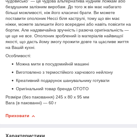
чудовисько" — це чудова альтернатива нудним ложкам або
бездушним залізним виробам. До того ж він має набагато
більші можливості, ніж його класичні брати. Ви можете
поставити ополоник Нессі біля каструлі, тому що він має
ніжки, можете залишити його всередині або навіть повісити на
бортик. Але надзвичайна зручність і разюча оригінальність —
це ще не все. Ополоник зроблений із матеріалів найвищої
якості, що дасть йому змогу прожити довге та щасливе життя
на Вашій кухні.
Особливості:
Можна мити в посудомийній машині
Виготовлено з термостійкого харчового нейлону
Креативний подарунок шанувальнику готувати
Оригінальний товар бренда OTOTO
Розміри (без паковання) 245 x 80 x 95 мм
Вага (в пакованні) — 60 г
Приховати
Характеристики