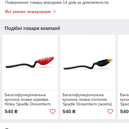
Повернення товару впродовж 14 днів за домовленістю
Всі умови повернення
Подібні товари компанії
Багатофункціональна
Багатофункціональна
Бага
кухонна ложка-шумівка
кухонна ложка-полоник
кухо
Holey Spadle Dreamfarm
Spadle Dreamfarm (жовта)
Spad
(жов
540
540
540
₴
₴