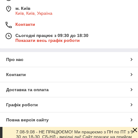
м. Київ
Київ, Київ, Україна
Контакти
Сьогодні працює з 09:30 до 18:30
Показати весь графік роботи
Про нас
Контакти
Доставка та оплата
Графік роботи
Повна версія сайту
7.08-9.08 - НЕ ПРАЦЮЄМО! Ми працюємо з ПН по ПТ з 9-
Сайт створено на маркетплейсі
Prom.ua
30 до 18-30. СБ-НД - вихідні дні! Сайт працює на прийом