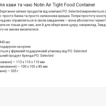
я кави та чаю Notin Air Tight Food Container
берігання сипких продуктів від компанії PO: Selected вирізняються 
о: просто банка та просто силіконова кришка. Попри простоту констр
 чудово справляється зі своїм завданням — вона абсолютно герме
ти не тільки для чаю, але й для зберігання цукру, наприклад. Зав
ого не зможе висипатися.
440 мл
подарунок на кухню
ться у фірмовій подарунковій упаковці від PO: Selected
ьний продукт бренда PO: Selected
кованні) — 113 x 110 x 110 мм
паковання) — 100 x 105 x 85 мм
анні) — 505 г