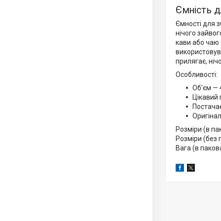
Ємність дл
Ємності для з
нічого зайвог
кави або чаю
використовува
прилягає, ніч
Особливості:
Об'єм — 
Цікавий 
Постачає
Оригінал
Розміри (в па
Розміри (без 
Вага (в паков