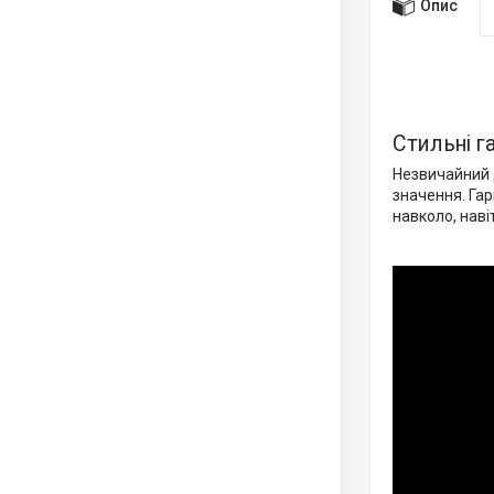
Опис
Стильні г
Незвичайний 
значення. Гар
навколо, наві