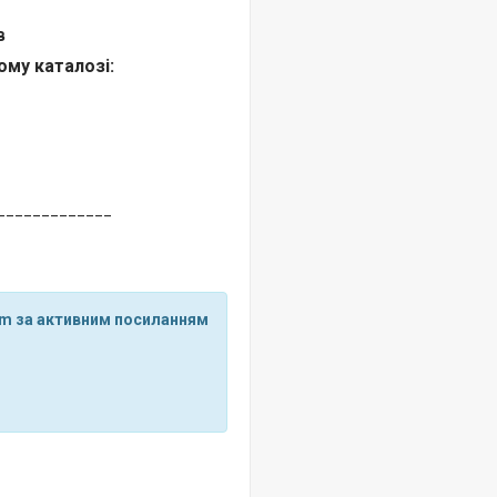
в
ому каталозі:
_____________
ram за активним посиланням