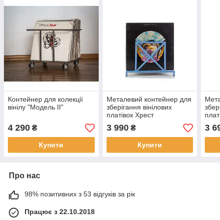
Контейнер для колекції
Металевий контейнер для
Мета
вінілу "Модель II"
зберігання вінілових
збер
платівок Хрест
плат
4 290
3 990
3 6
₴
₴
Купити
Купити
Про нас
98% позитивних з 53 відгуків за рік
Працює з 22.10.2018