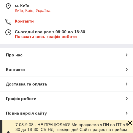
м. Київ
Київ, Київ, Україна
Контакти
Сьогодні працює з 09:30 до 18:30
Показати весь графік роботи
Про нас
Контакти
Доставка та оплата
Графік роботи
Повна версія сайту
7.08-9.08 - НЕ ПРАЦЮЄМО! Ми працюємо з ПН по ПТ з 9-
Сайт створено на маркетплейсі
Prom.ua
30 до 18-30. СБ-НД - вихідні дні! Сайт працює на прийом