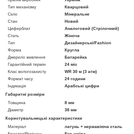
Тип механізму
Кварцовий
Скло
Мінеральне
Стан
Новий
Циферблат
Аналоговий (Стрілочний)
Стать
Жіноча
Тип
Дизайнерські/Fashion
Форма
Кругла
Джерело живлення
Батарейка
Гарантійний термін
24 міс
Клас вологозахисту
WR 30 м (3 атм)
Формат часу
24 години
Індикація
Арабські цифри
Габаритні розміри
Товщина
8 мм
Діаметр
38 мм
Користувальницькі характеристики
Матеріал
латунь + нержавіюча сталь
Браслет/Ремінець
Еко-шкіра