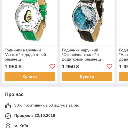
Годинник наручний
Годинник наручний
Годи
"Авокот" + додатковий
"Океанічна хвиля" +
"Нач
ремінець
додатковий ремінець
дода
1 950
1 950
1 9
₴
₴
Купити
Купити
Про нас
98% позитивних з 53 відгуків за рік
Працює з 22.10.2018
м. Київ