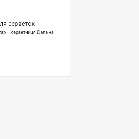
для серветок
суар — серветниця Дала на