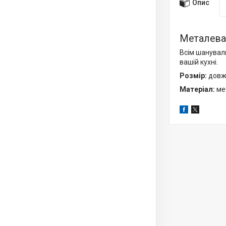
Опис
Металева 
Всім шануваль
вашій кухні.
Розмір:
довжи
Матеріал:
мет